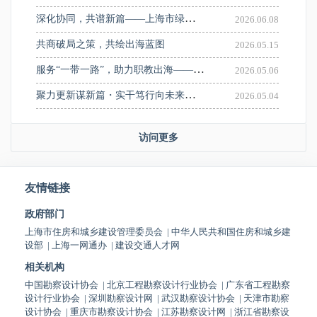
深化协同，共谱新篇——上海市绿色建筑协会来访交流座谈
2026.06.08
共商破局之策，共绘出海蓝图
2026.05.15
服务“一带一路”，助力职教出海——济光学院举行中亚人居环境创新中心揭牌暨“AI+人居环境”国际教学工作坊启动仪式
2026.05.06
聚力更新谋新篇・实干笃行向未来——上设协城市更新分会组织参观上海大歌剧院并顺利召开一届七次会长会议
2026.05.04
访问更多
友情链接
政府部门
上海市住房和城乡建设管理委员会
|
中华人民共和国住房和城乡建
设部
|
上海一网通办
|
建设交通人才网
相关机构
中国勘察设计协会
|
北京工程勘察设计行业协会
|
广东省工程勘察
设计行业协会
|
深圳勘察设计网
|
武汉勘察设计协会
|
天津市勘察
设计协会
|
重庆市勘察设计协会
|
江苏勘察设计网
|
浙江省勘察设