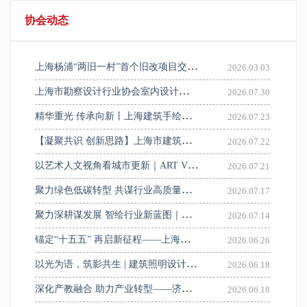
协会动态
上海杨浦“两旧一村”首个旧改项目交房，160户居民收到“最好新年礼物”
2026.03.03
上海市勘察设计行业协会室内设计分会召开2026年第二次委员会会议
2026.07.30
精华重光 传承向新丨上海建筑手绘设计图展学术讲座圆满举办
2026.07.23
【凝聚共识 创新思路】上海市建筑装饰材料品牌走进建筑设计院系列活动——走进申都设计集团有限公司
2026.07.22
以艺术人文视角看城市更新｜ART VIEW人文艺术城市更新专题研讨会顺利举办
2026.07.21
聚力绿色低碳转型 共谋行业高质量发展——协会工业设计分会会员（理事）大会在惠生工程顺利召开
2026.07.17
聚力深耕谋发展 智绘行业新蓝图｜上海市勘察设计行业协会建筑设计分会二届二次会员大会圆满召开
2026.07.14
锚定“十五五” 再启新征程——上海市勘察设计行业协会召开九届七次理事会
2026.06.26
以光为语，筑影共生 | 建筑照明设计与技术交流会圆满举办
2026.06.18
深化产教融合 助力产业转型——济光学院校长贺鹏飞带队赴华东建筑设计研究院访企拓岗
2026.06.18