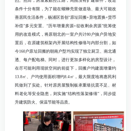
烈。然而，房屋紧贴控江路，周围没有扩建条件，改造
条件十分有限，为了能在螺蛳壳里做道场、最大可能改
善居民生活条件，杨浦区首创“原址回搬+异地置换+货币
补偿”多元安置、“历年增量房源+征收剩余房源”统筹使
用的改造模式，将原朝北的一室户共计80户抽户异地安
置后，在原建筑框架内开展结构性修缮与内部分割，如
今160户原址回搬的朝南户型均实现了独立厨卫、南北通
透、每户配电梯。同时，进行更加多样化的房型设计，
在尽可能利用现状空间的前提下，回搬户均建面增量约
13.8㎡、户均使用面积增约8.4㎡，最大限度地将惠民利
民做到了实处。针对原房屋预制板承重墙抗震不足、材
料老化等安全隐患，则实施“结构性落架修缮”，同步提
升建筑防火、保温节能等品质。