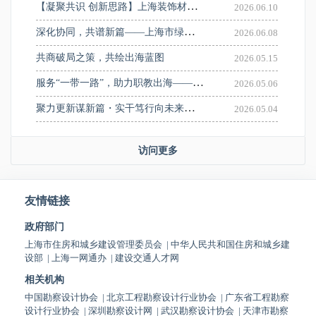
【凝聚共识 创新思路】上海装饰材料品牌走进建筑设计院系列活动——走进中国建筑上海设计研究院有限公司
2026.06.10
深化协同，共谱新篇——上海市绿色建筑协会来访交流座谈
2026.06.08
共商破局之策，共绘出海蓝图
2026.05.15
服务“一带一路”，助力职教出海——济光学院举行中亚人居环境创新中心揭牌暨“AI+人居环境”国际教学工作坊启动仪式
2026.05.06
聚力更新谋新篇・实干笃行向未来——上设协城市更新分会组织参观上海大歌剧院并顺利召开一届七次会长会议
2026.05.04
访问更多
友情链接
政府部门
上海市住房和城乡建设管理委员会
|
中华人民共和国住房和城乡建
设部
|
上海一网通办
|
建设交通人才网
相关机构
中国勘察设计协会
|
北京工程勘察设计行业协会
|
广东省工程勘察
设计行业协会
|
深圳勘察设计网
|
武汉勘察设计协会
|
天津市勘察