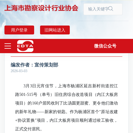
首页
协会动态
用户登录
旧网站进入
微信公众号
上海杨浦“两旧一村”首个旧改项目交房，160户居民收到“最好新年礼物”
上海勘察设计
编发作者：
宣传策划部
2026-03-03
3月3日元宵佳节，上海市杨浦区延吉新村街道控江
路501-515号（单号）旧住房综合改造项目（内江大板房
项目）的160户居民收到了比汤圆更甜蜜、更令他们激动
的新年礼物——新家的钥匙。作为杨浦区首个“原址改建
+协议置换”项目，内江大板房项目顺利通过竣工验收，
正式交付居民。