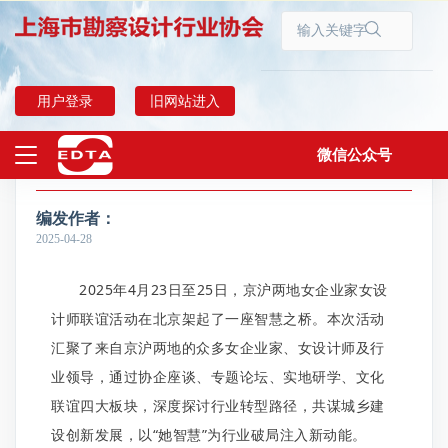
首页
协会动态
用户登录
旧网站进入
微信公众号
双城映芳华，共绘新图景——京沪女企业家女设计师探索城市共生之道
上海勘察设计
编发作者：
2025-04-28
2025年4月23日至25日，京沪两地女企业家女设
计师联谊活动在北京架起了一座智慧之桥。本次活动
汇聚了来自京沪两地的众多女企业家、女设计师及行
业领导，通过协企座谈、专题论坛、实地研学、文化
联谊四大板块，深度探讨行业转型路径，共谋城乡建
设创新发展，以“她智慧”为行业破局注入新动能。