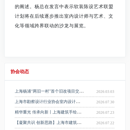
的阐述。杨总在发言中表示
软装陈设艺术联盟
计划将在后续逐步推出
室内设计师与艺术
、
文
化等领域跨界联动的沙龙与展览。
协会动态
上海杨浦“两旧一村”首个旧改项目交房，160户居民收到“最好新年礼物”
2026.03.03
上海市勘察设计行业协会室内设计分会召开2026年第二次委员会会议
2026.07.30
精华重光 传承向新丨上海建筑手绘设计图展学术讲座圆满举办
2026.07.23
【凝聚共识 创新思路】上海市建筑装饰材料品牌走进建筑设计院系列活动——走进申都设计集团有限公司
2026.07.22