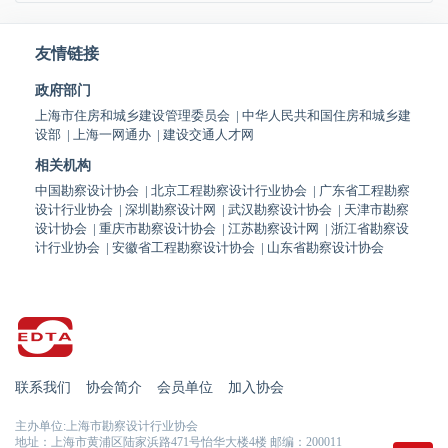
友情链接
政府部门
上海市住房和城乡建设管理委员会
|
中华人民共和国住房和城乡建
设部
|
上海一网通办
|
建设交通人才网
相关机构
中国勘察设计协会
|
北京工程勘察设计行业协会
|
广东省工程勘察
设计行业协会
|
深圳勘察设计网
|
武汉勘察设计协会
|
天津市勘察
设计协会
|
重庆市勘察设计协会
|
江苏勘察设计网
|
浙江省勘察设
计行业协会
|
安徽省工程勘察设计协会
|
山东省勘察设计协会
联系我们
协会简介
会员单位
加入协会
主办单位:上海市勘察设计行业协会
地址：上海市黄浦区陆家浜路471号怡华大楼4楼 邮编：200011