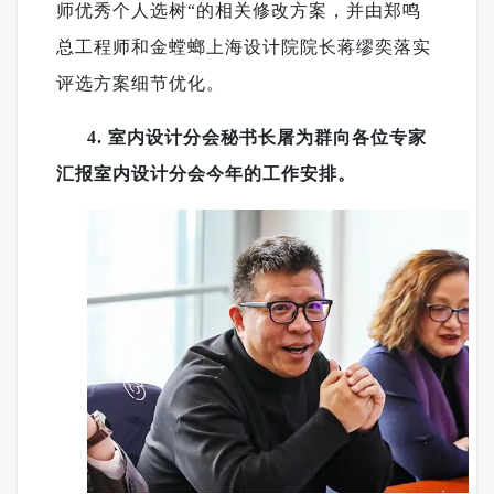
师优秀个人选树
“的相关
修改方案，并由郑鸣
总工程师
和金螳螂
上海设计院院长
蒋缪奕
落实
评选方案细节优化
。
4.
室内设计分会秘书长屠为群向各位专家
汇报室内设计分会
今年的
工作
安排。