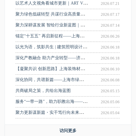
以艺术人文视角看城市更新｜ART VIEW人文艺术城市更新专题研讨会顺利举办
2026.07.21
聚力绿色低碳转型 共谋行业高质量发展——协会工业设计分会会员（理事）大会在惠生工程顺利召开
2026.07.17
聚力深耕谋发展 智绘行业新蓝图｜上海市勘察设计行业协会建筑设计分会二届二次会员大会圆满召开
2026.07.14
锚定“十五五” 再启新征程——上海市勘察设计行业协会召开九届七次理事会
2026.06.26
以光为语，筑影共生 | 建筑照明设计与技术交流会圆满举办
2026.06.18
深化产教融合 助力产业转型——济光学院校长贺鹏飞带队赴华东建筑设计研究院访企拓岗
2026.06.18
【凝聚共识 创新思路】上海装饰材料品牌走进建筑设计院系列活动——走进中国建筑上海设计研究院有限公司
2026.06.10
深化协同，共谱新篇——上海市绿色建筑协会来访交流座谈
2026.06.08
共商破局之策，共绘出海蓝图
2026.05.15
服务“一带一路”，助力职教出海——济光学院举行中亚人居环境创新中心揭牌暨“AI+人居环境”国际教学工作坊启动仪式
2026.05.06
聚力更新谋新篇・实干笃行向未来——上设协城市更新分会组织参观上海大歌剧院并顺利召开一届七次会长会议
2026.05.04
访问更多