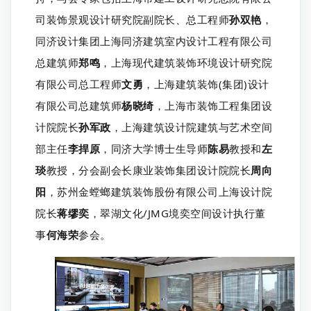
司装饰景观设计研究院副院长、总工程师
孙双艳
，
同济设计集团上海同济建筑室内设计工程有限公司
总建筑师
郑鸣
，上海现代建筑装饰环境设计研究院
有限公司总工程师
文勇
，上海建筑装饰(集团)设计
有限公司总建筑师
杨晓绮
，上海市装饰工程集团设
计院院长
孙军政
，上海建筑设计院建筑与艺术空间
部主任
李捍原
，同济大学博士生导师
陈易
教授和
左
琰
教授，分会副会长康业装饰集团设计院院长
周向
阳
，苏州金螳螂建筑装饰股份有限公司上海设计院
院长
蒋缪奕
，翠湖文化/JMG境奕空间设计执行董
事
何海荣
参会。